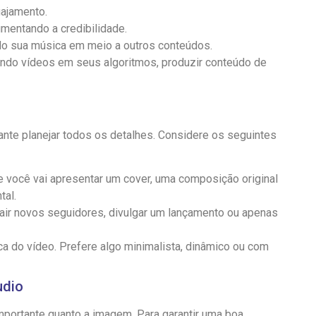
gajamento.
umentando a credibilidade.
do sua música em meio a outros conteúdos.
ando vídeos em seus algoritmos, produzir conteúdo de
ante planejar todos os detalhes. Considere os seguintes
 você vai apresentar um cover, uma composição original
tal.
air novos seguidores, divulgar um lançamento ou apenas
a do vídeo. Prefere algo minimalista, dinâmico ou com
udio
mportante quanto a imagem. Para garantir uma boa