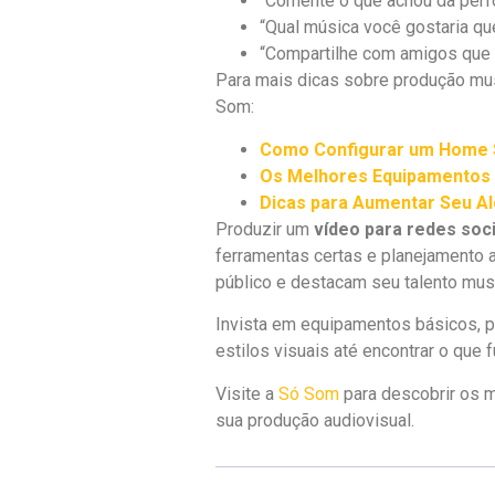
“Comente o que achou da perf
“Qual música você gostaria qu
“Compartilhe com amigos que
Para mais dicas sobre produção musi
Som:
Como Configurar um Home S
Os Melhores Equipamentos 
Dicas para Aumentar Seu Al
Produzir um
vídeo para redes soci
ferramentas certas e planejamento 
público e destacam seu talento musi
Invista em equipamentos básicos, p
estilos visuais até encontrar o que 
Visite a
Só Som
para descobrir os 
sua produção audiovisual.