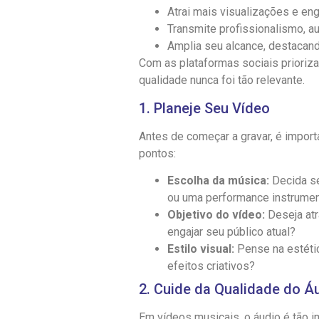
Atrai mais visualizações e en
Transmite profissionalismo, a
Amplia seu alcance, destacan
Com as plataformas sociais prioriz
qualidade nunca foi tão relevante.
1. Planeje Seu Vídeo
Antes de começar a gravar, é import
pontos:
Escolha da música:
Decida se
ou uma performance instrumen
Objetivo do vídeo:
Deseja atr
engajar seu público atual?
Estilo visual:
Pense na estétic
efeitos criativos?
2. Cuide da Qualidade do Á
Em vídeos musicais, o áudio é tão i